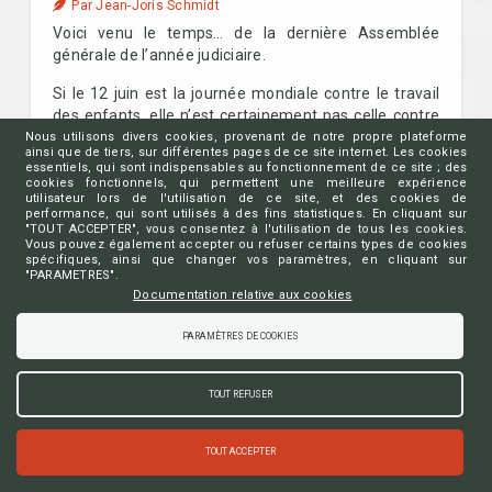
Par Jean-Joris Schmidt
Voici venu le temps… de la dernière Assemblée
générale de l’année judiciaire.
Si le 12 juin est la journée mondiale contre le travail
des enfants, elle n’est certainement pas celle contre
le travail des bâtonniers et des administrateurs de
Nous utilisons divers cookies, provenant de notre propre plateforme
ainsi que de tiers, sur différentes pages de ce site internet. Les cookies
l’O.B.F.G.
essentiels, qui sont indispensables au fonctionnement de ce site ; des
Cette journée caniculaire s’annonce longue et tous
cookies fonctionnels, qui permettent une meilleure expérience
utilisateur lors de l'utilisation de ce site, et des cookies de
sont prêts à travailler.
performance, qui sont utilisés à des fins statistiques. En cliquant sur
"TOUT ACCEPTER", vous consentez à l'utilisation de tous les cookies.
Monsieur le Président Pierre Sculier fait tout d’abord
Vous pouvez également accepter ou refuser certains types de cookies
spécifiques, ainsi que changer vos paramètres, en cliquant sur
état de la demande de Monsieur le bâtonnier Alex
"PARAMETRES".
Tallon d’être intégré à la délégation belge du CCBE
Documentation relative aux cookies
afin de pouvoir se présenter à la Vice-Présidence de
cet organe par la suite, et ce sous certaines
PARAMÈTRES DE COOKIES
conditions. Les bâtonniers marquent leur accord.
L’entame de cette assemblée générale se fait
TOUT REFUSER
ensuite par l’habituelle approbation du P.V. de l’A.G. du
22 mai 2023.
TOUT ACCEPTER
Lire la suite