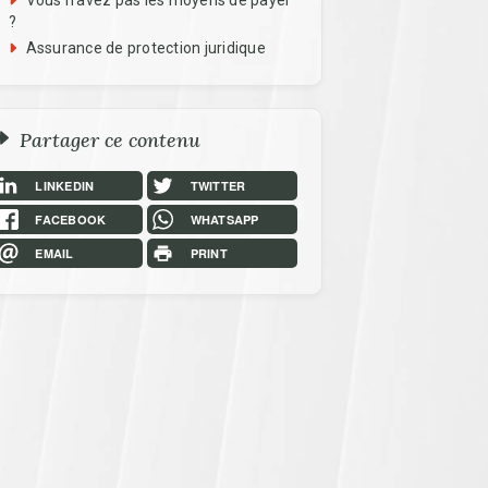
Vous n’avez pas les moyens de payer
?
Assurance de protection juridique
Partager ce contenu
LINKEDIN
TWITTER
FACEBOOK
WHATSAPP
EMAIL
PRINT