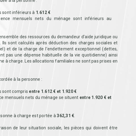
dée à la personne :
 sont inférieurs à
1.612 €
stence mensuels nets du ménage sont inférieurs au
’ensemble des ressources du demandeur d’aide juridique ou
 Ils sont calculés après déduction des charges sociales et
el) et de la charge de l’endettement exceptionnel (dettes,
ent pas une dépense habituelle de la vie quotidienne) ainsi
e à charge. Les allocations familiales ne sont pas prises en
cordée à la personne :
ts sont compris
entre 1.612 € et 1.920 €
nce mensuels nets du ménage se situent
entre 1.920 € et
ersonne à charge est portée à
362,31 €
.
raison de leur situation sociale, les pièces qui doivent être