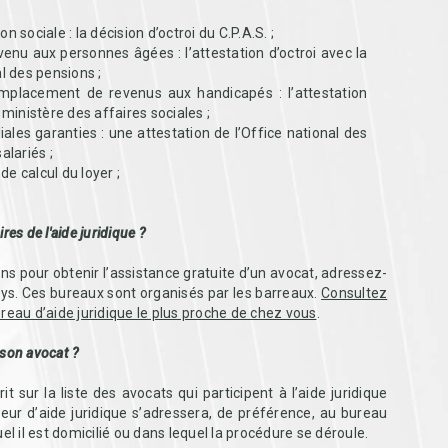
n sociale : la décision d’octroi du C.P.A.S. ;
evenu aux personnes âgées : l’attestation d’octroi avec la
al des pensions ;
remplacement de revenus aux handicapés : l’attestation
u ministère des affaires sociales ;
iales garanties : une attestation de l’Office national des
alariés ;
 de calcul du loyer ;
res de l'aide juridique ?
ns pour obtenir l’assistance gratuite d’un avocat, adressez-
ays. Ces bureaux sont organisés par les barreaux.
Consultez
reau d’aide juridique le plus proche de chez vous
.
 son avocat ?
it sur la liste des avocats qui participent à l’aide juridique
ur d’aide juridique s’adressera, de préférence, au bureau
el il est domicilié ou dans lequel la procédure se déroule.