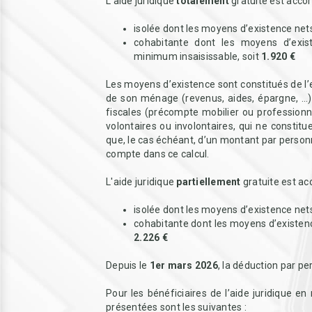
L'aide juridique
totalement
gratuite est accor
isolée dont les moyens d’existence nets
cohabitante dont les moyens d’exi
minimum insaisissable, soit
1.920 €
Les moyens d’existence sont constitués de l
de son ménage (revenus, aides, épargne, …).
fiscales (précompte mobilier ou professionn
volontaires ou involontaires, qui ne constitu
que, le cas échéant, d’un montant par personn
compte dans ce calcul.
L'aide juridique
partiellement
gratuite est ac
isolée dont les moyens d’existence ne
cohabitante dont les moyens d’existe
2.226 €
Depuis le
1er mars 2026
, la déduction par p
Pour les bénéficiaires de l’aide juridique en 
présentées sont les suivantes :