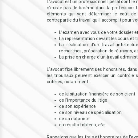
L’avocat est un professionnel libéral dont le 
n’existe pas de barème dans la profession. L
éléments qui vont déterminer le coût de s
contrepartie du travail qu’il accomplit pour 
L’examen avec vous de votre dossier et 
La représentation devant les cours et 
La réalisation d’un travail intellect
recherches, préparation de réunions, a
La prise en charge d’un travail administr
L’avocat fixe librement ses honoraires, dans
les tribunaux peuvent exercer un contrôle s
critères, notamment :
de la situation financière de son client
de l’importance du litige
de son expérience
de son niveau de spécialisation
de sa notoriété
du résultat obtenu,
etc.
Rappelons que les frais et honoraires de l’avo