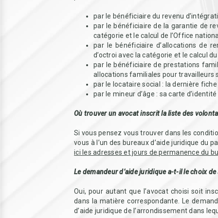
par le bénéficiaire du revenu d’intégratio
par le bénéficiaire de la garantie de r
catégorie et le calcul de l’Office nation
par le bénéficiaire d’allocations de 
d’octroi avec la catégorie et le calcul d
par le bénéficiaire de prestations famil
allocations familiales pour travailleurs s
par le locataire social : la dernière fiche
par le mineur d’âge : sa carte d’identité
Où trouver un avocat inscrit la liste des volontai
Si vous pensez vous trouver dans les conditio
vous à l’un des bureaux d’aide juridique du p
ici les adresses et jours de permanence du bu
Le demandeur d’aide juridique a-t-il le choix de
Oui, pour autant que l’avocat choisi soit inscr
dans la matière correspondante. Le demande
d’aide juridique de l’arrondissement dans lequ