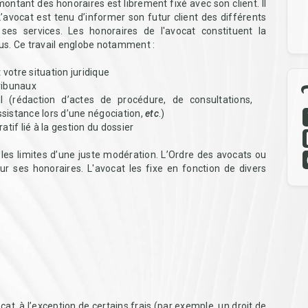
montant des honoraires est librement fixé avec son client. Il
’avocat est tenu d’informer son futur client des différents
es services. Les honoraires de l'avocat constituent la
vous. Ce travail englobe notamment :
votre situation juridique
tribunaux
uel (rédaction d’actes de procédure, de consultations,
ssistance lors d’une négociation,
etc
.)
atif lié à la gestion du dossier
 les limites d’une juste modération. L’Ordre des avocats ou
ur ses honoraires. L'avocat les fixe en fonction de divers
cat, à l’exception de certains frais (par exemple, un droit de