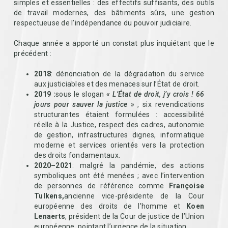
simples et essentielles : des effectifs suffisants, des outils
de travail modernes, des bâtiments sûrs, une gestion
respectueuse de l’indépendance du pouvoir judiciaire.
Chaque année a apporté un constat plus inquiétant que le
précédent :
2018
: dénonciation de la dégradation du service
aux justiciables et des menaces sur l’État de droit.
2019 :
sous le slogan
« L’État de droit, j’y crois ! 66
jours pour sauver la justice »
, six revendications
structurantes étaient formulées : accessibilité
réelle à la Justice, respect des cadres, autonomie
de gestion, infrastructures dignes, informatique
moderne et services orientés vers la protection
des droits fondamentaux.
2020–2021
: malgré la pandémie, des actions
symboliques ont été menées ; avec l’intervention
de personnes de référence comme
Françoise
Tulkens,
ancienne vice-présidente de la Cour
européenne des droits de l’homme et
Koen
Lenaerts
, président de la Cour de justice de l’Union
européenne, pointant l’urgence de la situation.