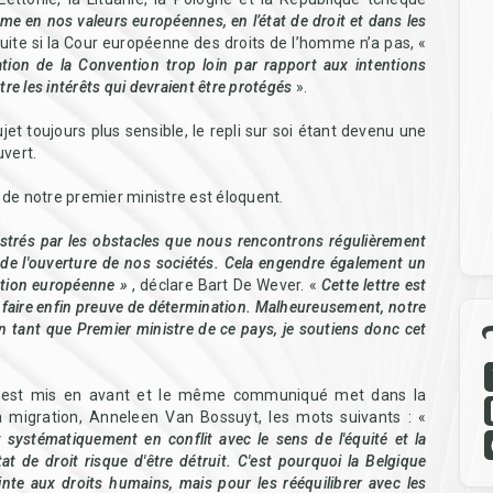
me en nos valeurs européennes, en l’état de droit et dans les
ite si la Cour européenne des droits de l’homme n’a pas, «
tion de la Convention trop loin par rapport aux intentions
 entre les intérêts qui devraient être protégés
».
ujet toujours plus sensible, le repli sur soi étant devenu une
vert.
de notre premier ministre est éloquent.
strés par les obstacles que nous rencontrons régulièrement
t de l'ouverture de nos sociétés. Cela engendre également un
ation européenne »
, déclare Bart De Wever. «
Cette lettre est
à faire enfin preuve de détermination. Malheureusement, notre
 tant que Premier ministre de ce pays, je soutiens donc cet
qui est mis en avant et le même communiqué met dans la
la migration, Anneleen Van Bossuyt, les mots suivants : «
t systématiquement en conflit avec le sens de l'équité et la
tat de droit risque d'être détruit.
C'est pourquoi la Belgique
nte aux droits humains, mais pour les rééquilibrer avec les