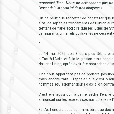
responsabilités. Nous ne demandons pas un 
l'essentiel : la sécurité de nos citoyens ».
On ne peut que regretter de constater que le
ainsi de saper les fondements de l’Union euro
tentant de faire accroire que les juges de S
de migrants criminels qu’ils/elles ne cessent 
*
Le 14 mai 2025, soit 8 jours plus tôt, la 
d'Etat à l'Asile et à la Migration était can
Nations Unies, après avoir été approchée au 
Il ne nous appartient pas de prendre positio
mais encore faut-il rappeler que c’est Mad
hommes seuls demandeurs d’asile, en contrari
C’est elle aussi qui, à peine sèche l’encre 
annonçait sur les réseaux sociaux qu’elle ne l
Et c’est encore sous son ministère que des mi