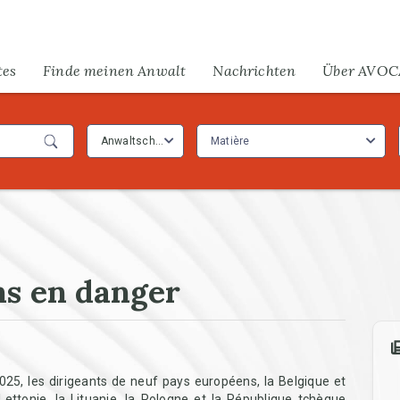
tes
Finde meinen Anwalt
Nachrichten
Über AVOC
Anwaltschaft
Matière
ns en danger
M
025, les dirigeants de neuf pays européens, la Belgique et
la Lettonie, la Lituanie, la Pologne et la République tchèque