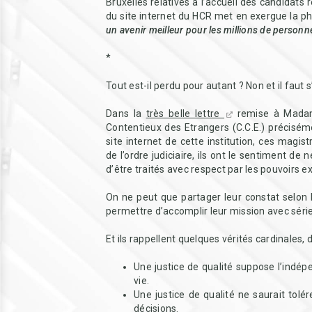
Bruxelles relatives à l’accueil des candidats
du site internet du HCR met en exergue la ph
un avenir meilleur pour les millions de personne
*
Tout est-il perdu pour autant ? Non et il faut s’
Dans la
très belle lettre
remise à Madame
Contentieux des Etrangers (C.C.E.) précisémen
site internet de cette institution, ces magis
de l’ordre judiciaire, ils ont le sentiment de 
d’être traités avec respect par les pouvoirs exé
On ne peut que partager leur constat selon 
permettre d’accomplir leur mission avec sérieu
Et ils rappellent quelques vérités cardinales,
Une justice de qualité suppose l’indé
vie.
Une justice de qualité ne saurait tolé
décisions.