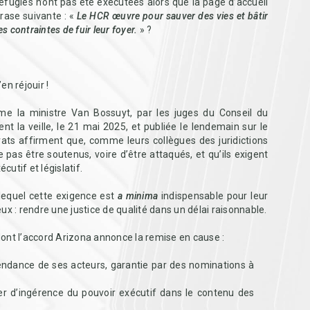
 réfugiés n’ont pas été exécutées alors que la page d’accueil
rase suivante : «
Le HCR œuvre pour sauver des vies et bâtir
s contraintes de fuir leur foyer.
» ?
en réjouir !
 la ministre Van Bossuyt, par les juges du Conseil du
t la veille, le 21 mai 2025, et publiée le lendemain sur le
trats affirment que, comme leurs collègues des juridictions
ne pas être soutenus, voire d’être attaqués, et qu’ils exigent
cutif et législatif.
lequel cette exigence est
a minima
indispensable pour leur
x : rendre une justice de qualité dans un délai raisonnable.
 dont l’accord Arizona annonce la remise en cause :
pendance de ses acteurs, garantie par des nominations à
rer d’ingérence du pouvoir exécutif dans le contenu des