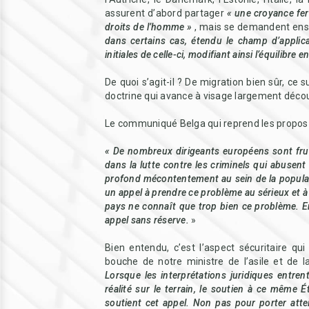
assurent d’abord partager
« une croyance fer
droits de l’homme »
, mais se demandent ensu
dans certains cas, étendu le champ d’applica
initiales de celle-ci, modifiant ainsi l’équilibre
De quoi s’agit-il ? De migration bien sûr, ce s
doctrine qui avance à visage largement décou
Le communiqué Belga qui reprend les propos 
« De nombreux dirigeants européens sont fru
dans la lutte contre les criminels qui abusen
profond mécontentement au sein de la popul
un appel à prendre ce problème au sérieux et 
pays ne connaît que trop bien ce problème. En
appel sans réserve.
»
Bien entendu, c’est l’aspect sécuritaire 
bouche de notre ministre de l’asile et de 
Lorsque les interprétations juridiques entren
réalité sur le terrain, le soutien à ce même É
soutient cet appel. Non pas pour porter attei